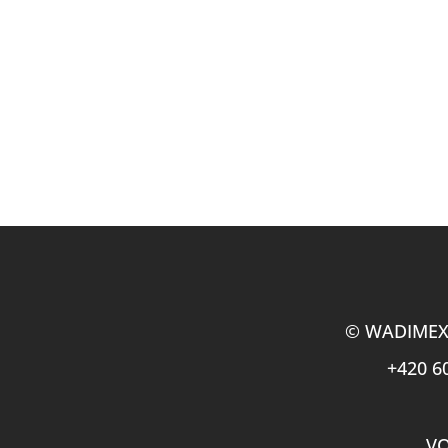
montáže na zeď.
Vzdálený monitoring pomocí Olife Energy Clou
informace online přes webové rozhraní.
Kontakt
© WADIMEX s
+420 6
V