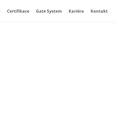
e
Certifikace
Gate System
Kariéra
Kontakt
Projekt
Instalace
Revize a servis