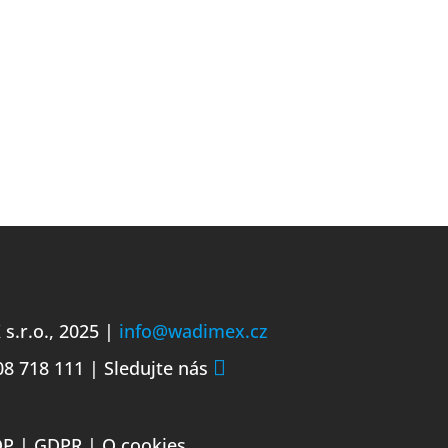
d – veškeré potřebné
.r.o., 2025 |
info@wadimex.cz
08 718 111
|
Sledujte nás

OP
|
GDPR
|
O cookies