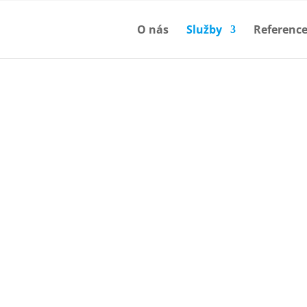
O nás
Služby
Referenc
Nabíjecí stanice
s výjimečným designem
Chytrá aplikace
ychlých střídavých
 22 kW až po rychlé a super
– dvě zásuvky.
Centrální řízení
stojanu nebo s možností